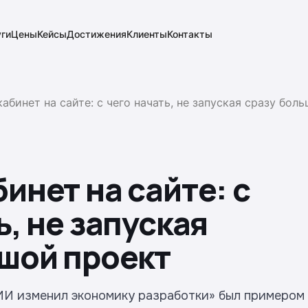
уги
Цены
Кейсы
Достижения
Клиенты
Контакты
абинет на сайте: с чего начать, не запуская сразу бол
инет на сайте: с
ь, не запуская
ьшой проект
ИИ изменил экономику разработки» был примером