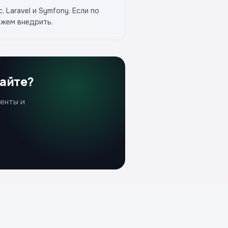
 Laravel и Symfony. Если по
ожем внедрить.
сайте?
енты и