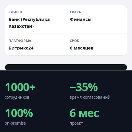
КЛИЕНТ
СФЕРА
Банк (Республика
Финансы
Казахстан)
ПЛАТФОРМА
СРОК
Битрикс24
6 месяцев
1000+
−35%
сотрудников
время согласований
100%
6
мес
on-premise
проект