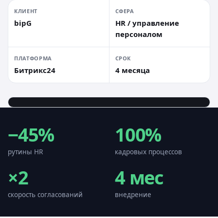
КЛИЕНТ
СФЕРА
bipG
HR / управление
персоналом
ПЛАТФОРМА
СРОК
Битрикс24
4 месяца
−45%
100%
рутины HR
кадровых процессов
×2
4
мес
скорость согласований
внедрение