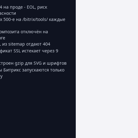
4 на проде - EOL, риск
асности
х 500-е на /bitrix/tools/ каждые
а
омпозита отключён на
оге
L из sitemap отдают 404
фикат SSL истекает через 9
строен gzip для SVG и шрифтов
ы Битрикс запускаются только
ту