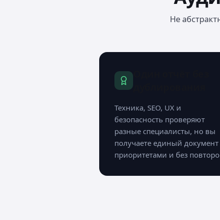
Не абстракт
Один отчёт без
дублирования
Техника, SEO, UX и
безопасность проверяют
разные специалисты, но вы
получаете единый документ 
приоритетами и без повторо