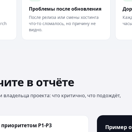
Проблемы после обновления
Дор
После релиза или смены хостинга
Кажд
arch
что-то сломалось, но причину не
часы
видно.
чите в отчёте
 владельца проекта: что критично, что подождёт,
 приоритетом P1-P3
Пример о