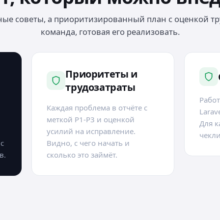
ные советы, а приоритизированный план с оценкой тру
команда, готовая его реализовать.
Приоритеты и
трудозатраты
Работ
Каждая проблема в отчёте с
Larav
меткой P1-P3 и оценкой
Для к
усилий на исправление.
чекли
с
Видно, с чего начать и
в.
сколько это займёт.