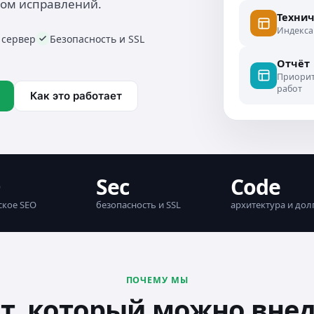
ном исправлений.
Технич
Индекса
 сервер
Безопасность и SSL
Отчёт
Приорит
работ
Как это работает
O
Sec
Code
ское SEO
безопасность и SSL
архитектура и дол
ПОЧЕМУ МЫ
т, который можно вне