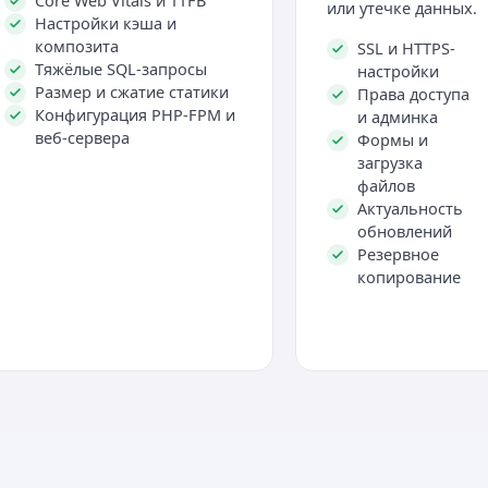
Core Web Vitals и TTFB
или утечке данных.
Настройки кэша и
композита
SSL и HTTPS-
Тяжёлые SQL-запросы
настройки
Размер и сжатие статики
Права доступа
Конфигурация PHP-FPM и
и админка
веб-сервера
Формы и
загрузка
файлов
Актуальность
обновлений
Резервное
копирование