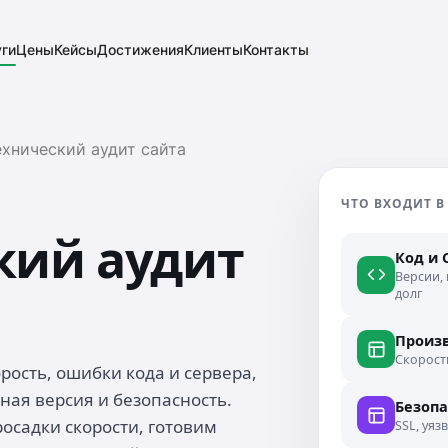
уги
Цены
Кейсы
Достижения
Клиенты
Контакты
ехнический аудит сайта
ЧТО ВХОДИТ В
кий аудит
Код и 
Версии,
долг
Произ
Скорость
орость, ошибки кода и сервера,
ная версия и безопасность.
Безопа
осадки скорости, готовим
SSL, уяз