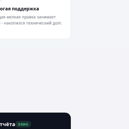
огая поддержка
ая мелкая правка занимает
 - накопился технический долг.
тчёта
DEMO