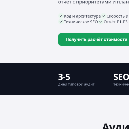
отчёт с приоритетами и пла
Код и архитектура
Скорость и
Техническое SEO
Отчёт P1-P3
Получить расчёт стоимости
3-5
SE
дней типовой аудит
техниче
Ауди