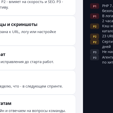
 P2 - влияет на скорость и SEO. P3 -
PHP 7.
P1
тиву.
безоп
В лога
P1
2 час
ицы и скриншоты
Кэш к
P2
катал
ана к URL, логу или настройке
23 UR
P2
Серти
P2
дней
Не на
P3
рат
Агент
P3
исправления до старта работ.
по хи
еделю, что - в следующем спринте.
татам
йн и отвечаем на вопросы команды.