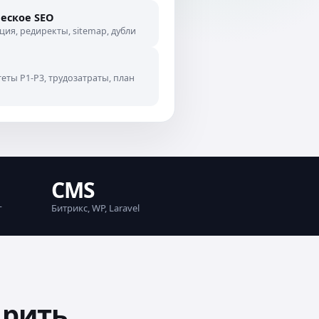
еское SEO
ция, редиректы, sitemap, дубли
еты P1-P3, трудозатраты, план
CMS
г
Битрикс, WP, Laravel
дрить