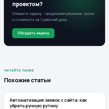
проектом?
Опишите задачу - предложим решение, сроки
и стоимость за 1 рабочий день.
Обсудить задачу
ЧИТАЙТЕ ТАКЖЕ
Похожие статьи
Автоматизация заявок с сайта: как
СТАТЬИ
убрать ручную рутину