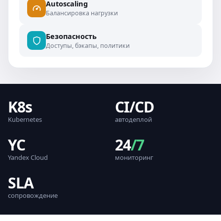
Autoscaling
Балансировка нагрузки
Безопасность
Доступы, бэкапы, политики
K8s
CI/CD
Kubernetes
автодеплой
YC
24
/7
Yandex Cloud
мониторинг
SLA
сопровождение